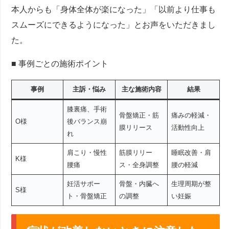
本人からも「身体全体が楽になった」「以前より仕事も
スムーズにできるようになった」とお声をいただきまし
た。
■ 事例ごとの施術ポイント
事例
主訴・悩み
主な施術内容
結果
膝裏痛、手術
骨盤矯正・筋
痛みの軽減・
O様
後バランス崩
膜リリース
活動性向上
れ
肩こり・慢性
筋膜リリー
睡眠改善・肩
K様
腰痛
ス・全身調整
腰の軽減
妊活サポー
骨盤・内臓へ
生理周期が整
S様
ト・骨盤矯正
の調整
い妊娠