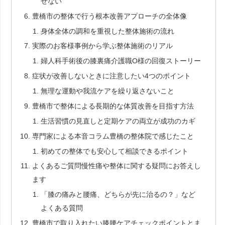
せない
豊橋市の整体で行う根本改善アプローチの全体像
身体全体の調和を重視した整体施術の流れ
実際のお客様事例から学ぶ整体施術のリアル
婦人科手術後の膝裏痛介護職O様の回復ストーリー
症状が改善しないときに注意したい4つのポイント
無理な運動や我流ケアを繰り返さないこと
豊橋市で整体による長期的な体質改善を目指す方法
生活習慣の見直しと定期ケアの両立が成功のカギ
専門家による本音コラム豊橋の整体院で感じたこと
初めての整体でも安心して相談できるポイント
よくあるご質問慢性痛や整体に関する疑問にお答えし
ます
「膝の痛みと腰痛、どちらが先に治るの？」など
よくある質問
豊橋市で取り入れたい膝腰ケアチェックポイントとま