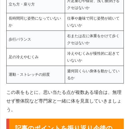
片足重心や猫背、浅く腰掛ける
立ち方・座り方
クセはないか
長時間同じ姿勢になっていない
仕事や趣味で同じ姿勢が続いて
か
いないか
右または左に体重をかけて歩く
歩行バランス
クセはないか
冷えやむくみが慢性的に起きて
足の冷えやむくみ
いないか
週何回くらい身体を動かしてい
運動・ストレッチの頻度
るか
この表をもとに、思い当たる点が複数ある場合は、無理
せず整体院など専門家と一緒に体を見直していきましょ
う。
記事のポイントを振り返り今後の