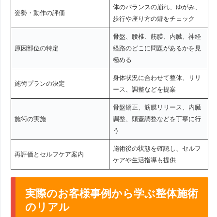
体のバランスの崩れ、ゆがみ、
姿勢・動作の評価
歩行や座り方の癖をチェック
骨盤、腰椎、筋膜、内臓、神経
原因部位の特定
経路のどこに問題があるかを見
極める
身体状況に合わせて整体、リリ
施術プランの決定
ース、調整などを提案
骨盤矯正、筋膜リリース、内臓
施術の実施
調整、頭蓋調整などを丁寧に行
う
施術後の状態を確認し、セルフ
再評価とセルフケア案内
ケアや生活指導も提供
実際のお客様事例から学ぶ整体施術
のリアル