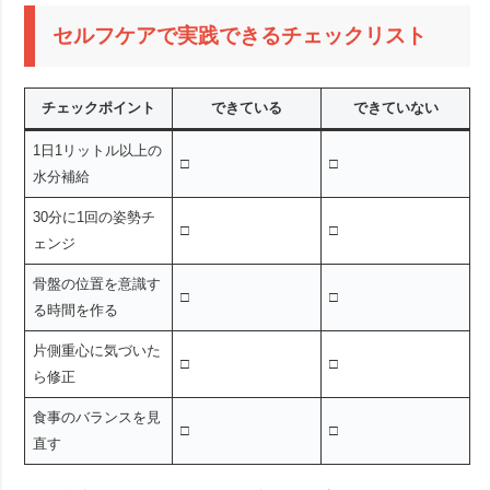
セルフケアで実践できるチェックリスト
チェックポイント
できている
できていない
1日1リットル以上の
□
□
水分補給
30分に1回の姿勢チ
□
□
ェンジ
骨盤の位置を意識す
□
□
る時間を作る
片側重心に気づいた
□
□
ら修正
食事のバランスを見
□
□
直す