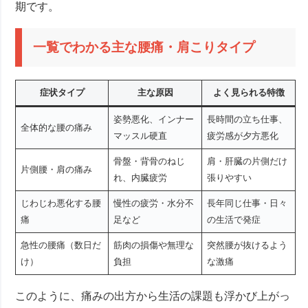
期です。
一覧でわかる主な腰痛・肩こりタイプ
症状タイプ
主な原因
よく見られる特徴
姿勢悪化、インナー
長時間の立ち仕事、
全体的な腰の痛み
マッスル硬直
疲労感が夕方悪化
骨盤・背骨のねじ
肩・肝臓の片側だけ
片側腰・肩の痛み
れ、内臓疲労
張りやすい
じわじわ悪化する腰
慢性の疲労・水分不
長年同じ仕事・日々
痛
足など
の生活で発症
急性の腰痛（数日だ
筋肉の損傷や無理な
突然腰が抜けるよう
け）
負担
な激痛
このように、痛みの出方から生活の課題も浮かび上がっ