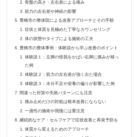
骨盤の高さ・左右差による痛み
筋力の左右差や神経の影響
豊橋市の整体院による改善アプローチとその手順
症状と体質を見極めた丁寧なカウンセリング
体の状態やタイプによる施術の工夫
豊橋市の整体事例：体験談から学ぶ改善のポイント
体験談１：左脚の怪我をかばい右脚に痛みが移っ
た例
体験談２：筋力の左右差が強く出た場合
体験談３：水分不足や栄養の偏りが影響した例
間違った対策や失敗パターンにも注意
痛み止めだけの対処は根本改善にならない
一過性の施術や我慢には要注意
継続的なケア・セルフケアで症状改善と再発予防を
体質から変えるためのアプローチ