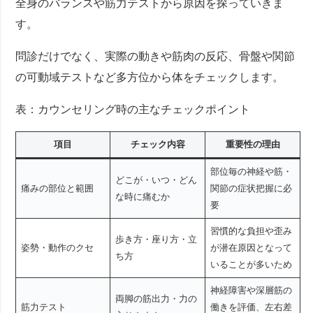
全身のバランスや筋力テストから原因を探っていきま
す。
問診だけでなく、実際の動きや筋肉の反応、骨盤や関節
の可動域テストなど多方位から体をチェックします。
表：カウンセリング時の主なチェックポイント
項目
チェック内容
重要性の理由
部位毎の神経や筋・
どこが・いつ・どん
痛みの部位と範囲
関節の症状把握に必
な時に痛むか
要
習慣的な負担や歪み
歩き方・座り方・立
姿勢・動作のクセ
が潜在原因となって
ち方
いることが多いため
神経障害や深層筋の
両脚の筋出力・力の
筋力テスト
働きを評価、左右差