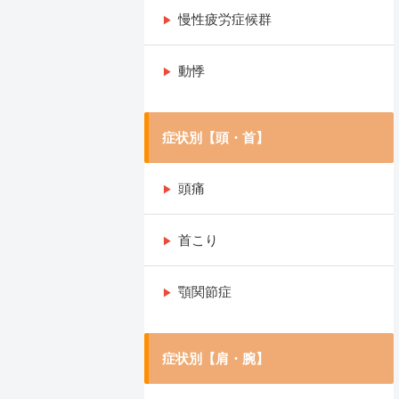
慢性疲労症候群
動悸
症状別【頭・首】
頭痛
首こり
顎関節症
症状別【肩・腕】