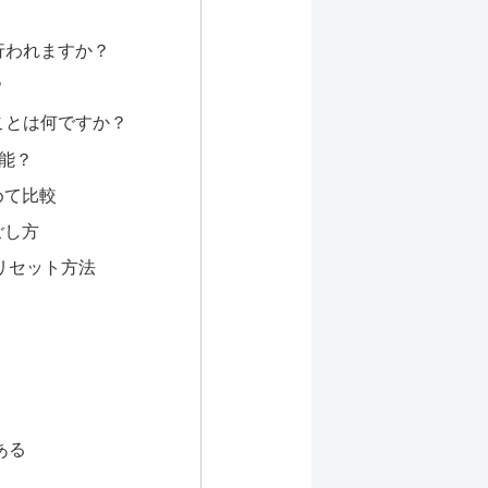
行われますか？
？
いことは何ですか？
可能？
めて比較
ごし方
リセット方法
ある