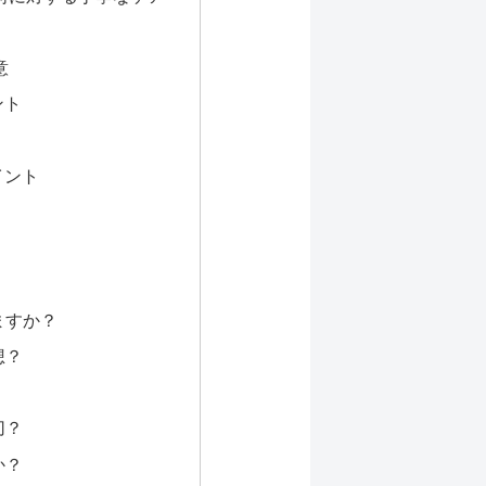
意
ント
イント
ますか？
想？
切？
か？