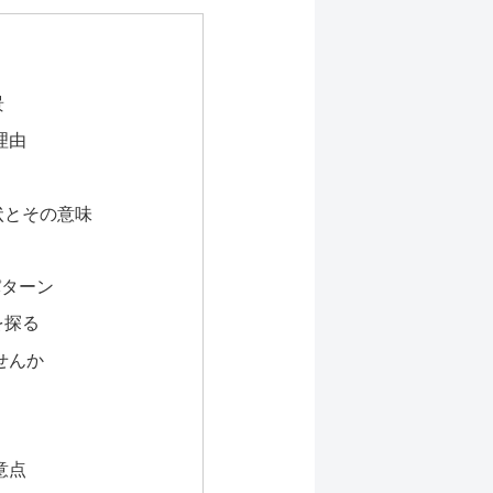
景
理由
状とその意味
パターン
を探る
せんか
意点