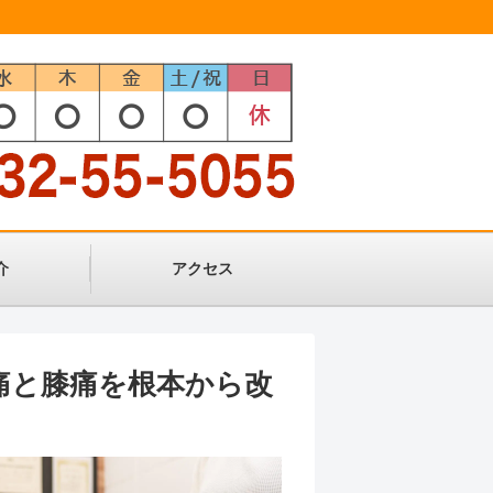
介
アクセス
痛と膝痛を根本から改