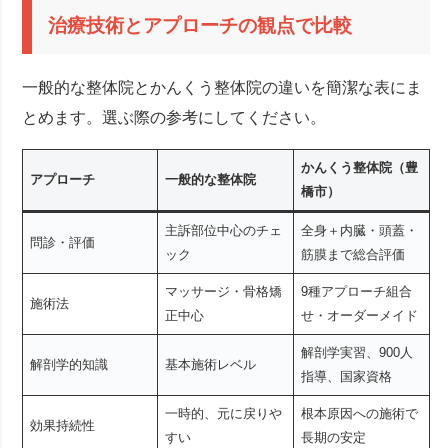
治療技術とアプローチの観点で比較
一般的な整体院とかんくう整体院の違いを簡潔な表にま
とめます。選ぶ際の参考にしてください。
かんくう整体院（豊
アプローチ
一般的な整体院
橋市）
主訴部位中心のチェ
全身＋内臓・頭蓋・
問診・評価
ック
筋膜まで総合評価
マッサージ・骨格矯
9種アプローチ組合
施術法
正中心
せ・オーダーメイド
解剖学実習、900人
解剖学的知識
基本施術レベル
指導、国家資格
一時的、元に戻りや
根本原因への施術で
効果持続性
すい
長期の安定