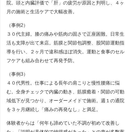
院。頭と内臓評価で「肝」の疲労が原因と判明し、４ヶ
月の施術と生活ケアで大幅改善。
（事例2）
３０代主婦。膝の痛みや筋肉の固さで正座困難。日常生
活も支障が出て来店。筋膜と関節包調整、股関節運動指
導を行い、２ヶ月で違和感ほぼ消失。運動と食事のセル
フケアも組み合わせて再発予防。
（事例3）
４０代男性。仕事による長年の肩こりと慢性腰痛に悩
む。全身チェックで内臓の動き、筋膜癒着・関節の可動
域低下が見つかり、オーダーメイドで施術。週１の通院
を３ヶ月継続し「痛みの再発なし」と満足。
体験者からは「何年も諦めていた不調が初めて改善し
た」「説明が具体的で納得感があった」との声が多数寄