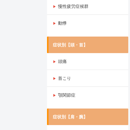
慢性疲労症候群
動悸
症状別【頭・首】
頭痛
首こり
顎関節症
症状別【肩・腕】