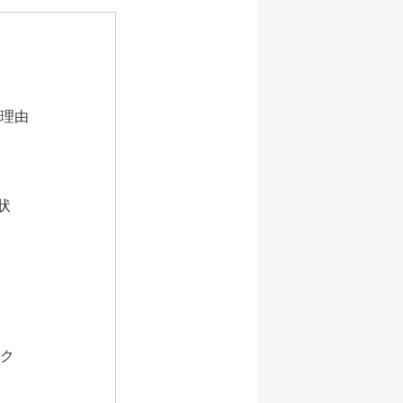
理由
状
ク