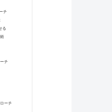
ーチ
法
せる
術
ーチ
ローチ