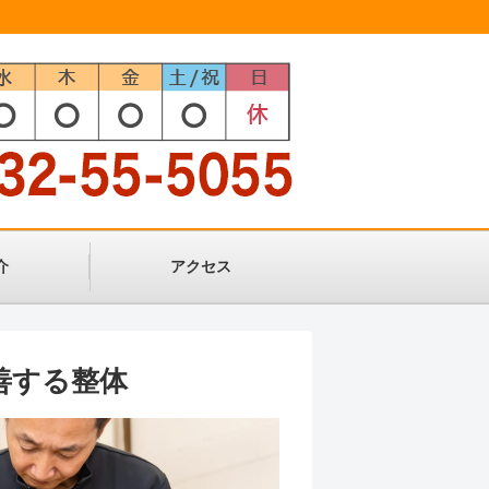
介
アクセス
善する整体