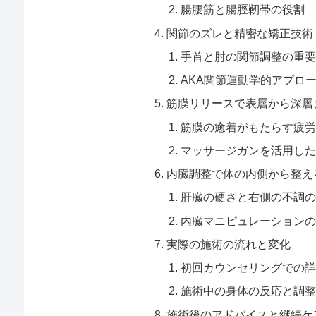
腸腰筋と腸脛靭帯の役割
関節のズレと精密な矯正技術
手首と肘の関節調整の重要
AKA関節運動学的アプロ
筋膜リリースで表層から深層
筋膜の癒着がもたらす疲労
マッサージガンを活用した
内臓調整で体の内側から整え
肝臓の硬さと右側の不調の
内臓マニピュレーションの
実際の施術の流れと変化
初回カウンセリングでの詳
施術中の身体の反応と調整
施術後のアドバイスと継続ケ