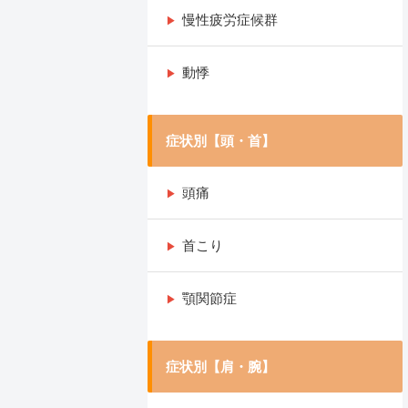
慢性疲労症候群
動悸
症状別【頭・首】
頭痛
首こり
顎関節症
症状別【肩・腕】