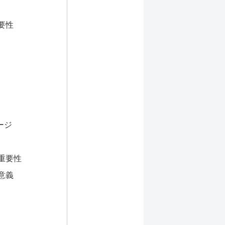
要性
ージ
重要性
意義