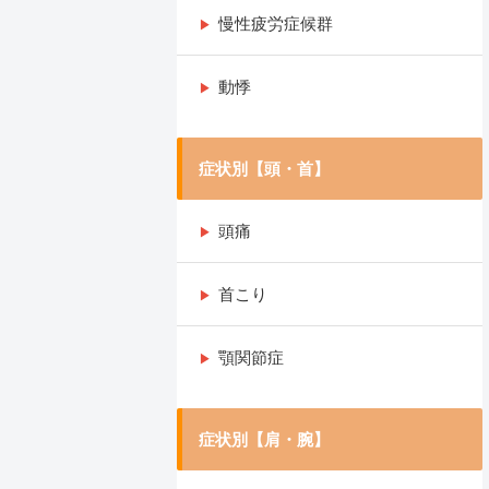
慢性疲労症候群
動悸
症状別【頭・首】
頭痛
首こり
顎関節症
症状別【肩・腕】