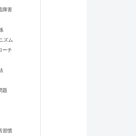
流障害
係
ニズム
ローチ
法
問題
活習慣