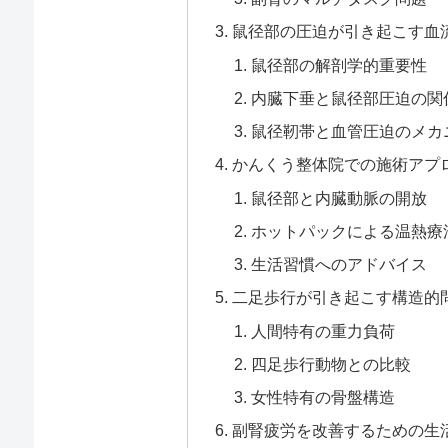
鼠径部の圧迫が引き起こす血
鼠径部の解剖学的重要性
内臓下垂と鼠径部圧迫の関
鼠径靭帯と血管圧迫のメカ
かんくう整体院での施術アプ
鼠径部と内臓動脈の開放
ホットパックによる温熱療
生活習慣へのアドバイス
二足歩行が引き起こす構造的
人間特有の重力負荷
四足歩行動物との比較
女性特有の骨盤構造
副腎疲労を改善するための生