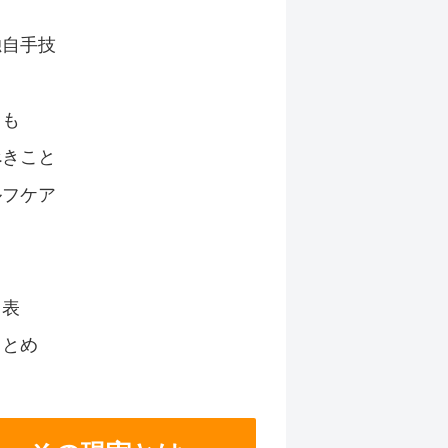
独自手技
とも
べきこと
ルフケア
く
ト表
まとめ