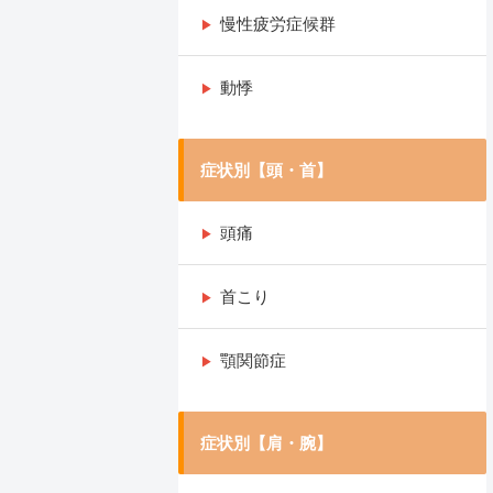
慢性疲労症候群
動悸
症状別【頭・首】
頭痛
首こり
顎関節症
症状別【肩・腕】