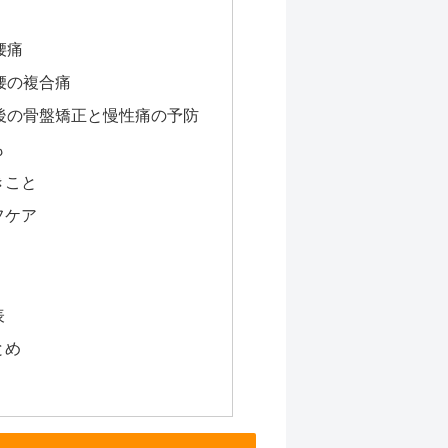
腰痛
腰の複合痛
産後の骨盤矯正と慢性痛の予防
も
きこと
フケア
表
とめ