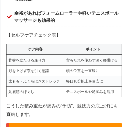
余裕があればフォームローラーや軽いテニスボール
マッサージも効果的
【セルフケアチェック表】
ケア内容
ポイント
骨盤を立たせる座り方
背もたれを使わず深く腰掛ける
顔を上げず顎を引く意識
頭の位置を一直線に
太もも・ふくらはぎストレッチ
毎日10分以上を目安に
足底筋のほぐし
テニスボールや足揉みを活用
こうした積み重ねが痛みの“予防”、競技力の底上げにも
直結します。