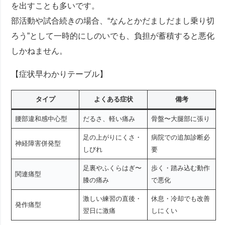
を出すことも多いです。
部活動や試合続きの場合、“なんとかだましだまし乗り切
ろう”として一時的にしのいでも、負担が蓄積すると悪化
しかねません。
【症状早わかりテーブル】
タイプ
よくある症状
備考
腰部違和感中心型
だるさ、軽い痛み
骨盤〜大腿部に張り
足の上がりにくさ・
病院での追加診断必
神経障害併発型
しびれ
要
足裏やふくらはぎ〜
歩く・踏み込む動作
関連痛型
膝の痛み
で悪化
激しい練習の直後・
休息・冷却でも改善
発作痛型
翌日に激痛
しにくい