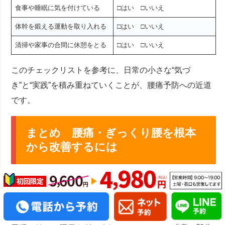
食事や睡眠に気を付けている
□はい □いいえ
体幹を鍛える運動を取り入れる
□はい □いいえ
清掃や家事の合間に休憩をとる
□はい □いいえ
このチェックリストを参考に、日常の小さな“気づ
き”と“実践”を積み重ねていくことが、腰痛予防への近道
です。
まとめ 腰痛・ぎっくり腰を根本
から改善するには
腰痛やぎっくり腰は、単なる一時的な痛みで終わらせ
ず、根本的な改善と再発予防までを見据えたケアが必要
です。