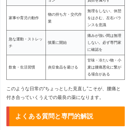
ョン
負担を減らす
無理をしない、休憩
物の持ち方・交代作
家事や育児の動作
をはさむ、左右バラ
業
ンスを意識
痛みが強い間は無理
急な運動・ストレッ
慎重に開始
しない。必ず専門家
チ
に確認を
甘味・冷たい物・小
飲食・生活習慣
炎症食品を避ける
麦は腰痛悪化に繋が
る場合がある
このような日常の“ちょっとした見直し”こそが、腰痛と
付き合っていくうえでの最良の薬になります。
よくある質問と専門的解説