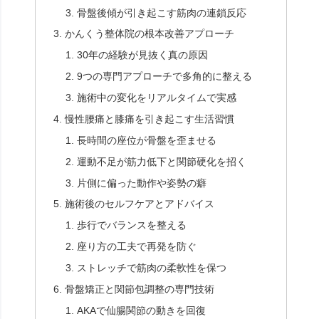
骨盤後傾が引き起こす筋肉の連鎖反応
かんくう整体院の根本改善アプローチ
30年の経験が見抜く真の原因
9つの専門アプローチで多角的に整える
施術中の変化をリアルタイムで実感
慢性腰痛と膝痛を引き起こす生活習慣
長時間の座位が骨盤を歪ませる
運動不足が筋力低下と関節硬化を招く
片側に偏った動作や姿勢の癖
施術後のセルフケアとアドバイス
歩行でバランスを整える
座り方の工夫で再発を防ぐ
ストレッチで筋肉の柔軟性を保つ
骨盤矯正と関節包調整の専門技術
AKAで仙腸関節の動きを回復